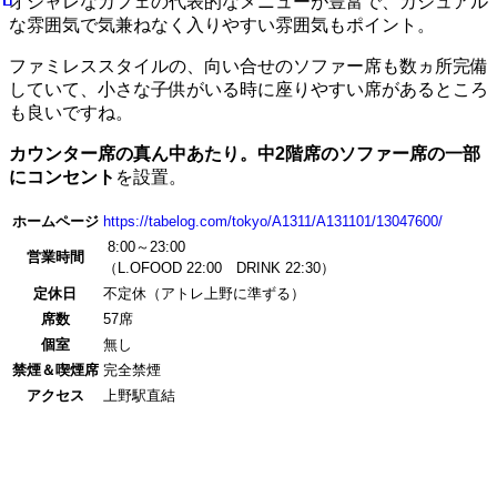
オシャレなカフェの代表的なメニューが豊富で、カジュアル
な雰囲気で気兼ねなく入りやすい雰囲気もポイント。
ファミレススタイルの、向い合せのソファー席も数ヵ所完備
していて、小さな子供がいる時に座りやすい席があるところ
も良いですね。
カウンター席の真ん中あたり。中2階席のソファー席の一部
にコンセント
を設置。
ホームページ
https://tabelog.com/tokyo/A1311/A131101/13047600/
8:00～23:00
営業時間
（L.OFOOD 22:00 DRINK 22:30）
定休日
不定休（アトレ上野に準ずる）
席数
57席
個室
無し
禁煙＆喫煙席
完全禁煙
アクセス
上野駅直結