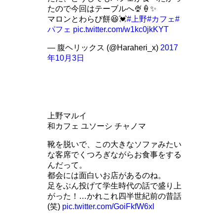
たので今回はテーブルへ🍨🍦✨
マロンとわらび餅😆💓
#上野
#カフェ
#
パフェ
pic.twitter.com/w1kc0jkKYT
— 腹ヘリックス (@Haraheri_x)
2017
年10月3日
上野マルイ
和カフェ ユソーシ チャノマ
靴を脱いで、この大きなソファみたい
な客席でくつろぎながらお食事をする
んだって。
都会には面白いお店があるのね。
足をぶん投げて学生時代の話で盛り上
がった！…かれこれ四半世紀前の昔話
(笑)
pic.twitter.com/GoiFkfW6xl