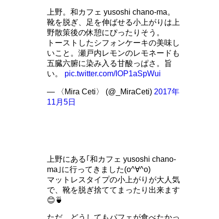
上野。和カフェ yusoshi chano-ma。
靴を脱ぎ、足を伸ばせる小上がりは上
野散策後の休憩にぴったりそう。
トーストしたシフォンケーキの美味し
いこと。瀬戸内レモンのレモネードも
五臓六腑に染み入る甘酸っぱさ。旨
い。
pic.twitter.com/IOP1aSpWui
— 〈Mira Ceti〉 (@_MiraCeti)
2017年
11月5日
上野にある｢和カフェ yusoshi chano-
ma｣に行ってきました(o^∀^o)
マットレスタイプの小上がりが大人気
で、靴を脱ぎ捨ててまったり出来ます
😊🍵
ただ、どうしてもパフェが食べたかっ