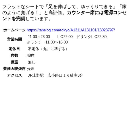
フラットなシートで「足を伸ばして、ゆっくりできる」「家
のように寛げる！」と高評価。
カウンター席には電源コンセ
ントを完備
しています。
ホームページ
https://tabelog.com/tokyo/A1311/A131101/13023797/
11:00～23:00 L.O22:00 ドリンクL.O22:30
営業時間
※ランチ 11:00〜16:00
定休日
不定休（丸井に準ずる）
席数
48席
個室
無し
禁煙＆喫煙席
分煙
アクセス
JR上野駅 広小路口より徒歩3分