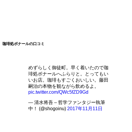
珈琲処ボナールの口コミ
めずらしく御徒町。早く着いたので珈
琲処ボナールへふらりと。とってもい
いお店。珈琲もすごくおいしい。藤田
嗣治の本物を観ながら飲めるよ。
pic.twitter.com/QWc5fZD9Gd
— 清水将吾 – 哲学ファンタジー執筆
中！ (@shogoinu)
2017年11月11日