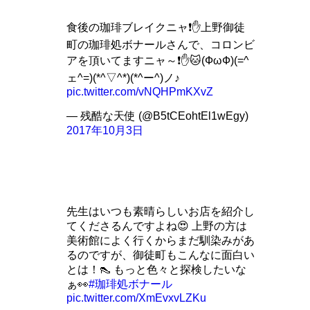
食後の珈琲ブレイクニャ❗✋上野御徒
町の珈琲処ボナールさんで、コロンビ
アを頂いてますニャ～❗✋🐱(ФωФ)(=^
ェ^=)(*^▽^*)(*^ー^)ノ♪
pic.twitter.com/vNQHPmKXvZ
— 残酷な天使 (@B5tCEohtEl1wEgy)
2017年10月3日
先生はいつも素晴らしいお店を紹介し
てくださるんですよね😍 上野の方は
美術館によく行くからまだ馴染みがあ
るのですが、御徒町もこんなに面白い
とは！👠 もっと色々と探検したいな
ぁ👀
#珈琲処ボナール
pic.twitter.com/XmEvxvLZKu