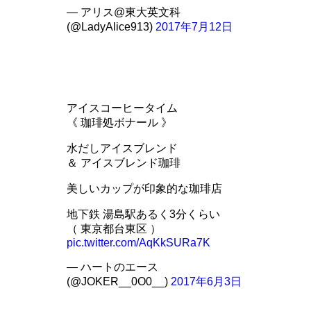
— アリス@東大英文科
(@LadyAlice913)
2017年7月12日
アイスコーヒータイム
《 珈琲処ボナール 》
水だしアイスブレンド
＆ アイスブレンド珈琲
美しいカップが印象的な珈琲店
地下鉄 湯島駅あるく3分くらい
（ 東京都台東区 ）
pic.twitter.com/AqKkSURa7K
— ハートのエース
(@JOKER__0O0__)
2017年6月3日