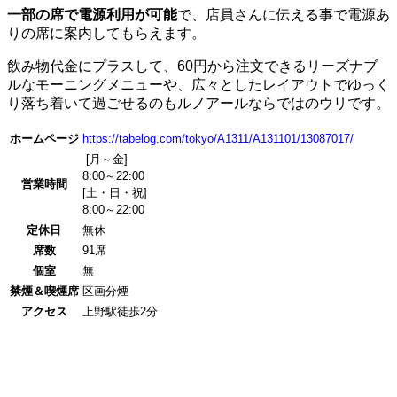
一部の席で電源利用が可能
で、店員さんに伝える事で電源あ
りの席に案内してもらえます。
飲み物代金にプラスして、60円から注文できるリーズナブ
ルなモーニングメニューや、広々としたレイアウトでゆっく
り落ち着いて過ごせるのもルノアールならではのウリです。
ホームページ
https://tabelog.com/tokyo/A1311/A131101/13087017/
[月～金]
8:00～22:00
営業時間
[土・日・祝]
8:00～22:00
定休日
無休
席数
91席
個室
無
禁煙＆喫煙席
区画分煙
アクセス
上野駅徒歩2分