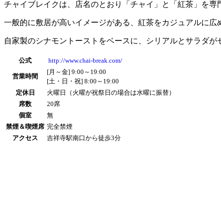
チャイブレイクは、店名のとおり「チャイ」と「紅茶」を専
一般的に敷居が高いイメージがある、紅茶をカジュアルに広
自家製のシナモントーストをベースに、シリアルとサラダが
公式
http://www.chai-break.com/
[月～金] 9:00～19:00
営業時間
[土・日・祝] 8:00～19:00
定休日
火曜日（火曜が祝祭日の場合は水曜に振替）
席数
20席
個室
無
禁煙＆喫煙席
完全禁煙
アクセス
吉祥寺駅南口から徒歩3分