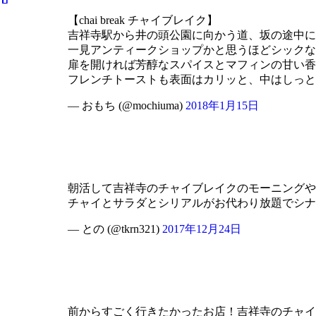
【chai break チャイブレイク】
吉祥寺駅から井の頭公園に向かう道、坂の途中に
一見アンティークショップかと思うほどシックな
扉を開ければ芳醇なスパイスとマフィンの甘い香
フレンチトーストも表面はカリッと、中はしっ
— おもち (@mochiuma)
2018年1月15日
朝活して吉祥寺のチャイブレイクのモーニングや
チャイとサラダとシリアルがお代わり放題でシ
— との (@tkrn321)
2017年12月24日
前からすごく行きたかったお店！吉祥寺のチャイブレ