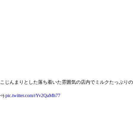
こじんまりとした落ち着いた雰囲気の店内でミルクたっぷりの
̵)
pic.twitter.com/rYv2QaMh77