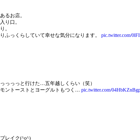
あるお店。
入り口。
り。
とりふっくらしていて幸せな気分になります。
pic.twitter.com/0l
っっっっと行けた…五年越しくらい（笑）
ナモントーストとヨーグルトもつく…
pic.twitter.com/04HbKZnBg
イク(^o^)