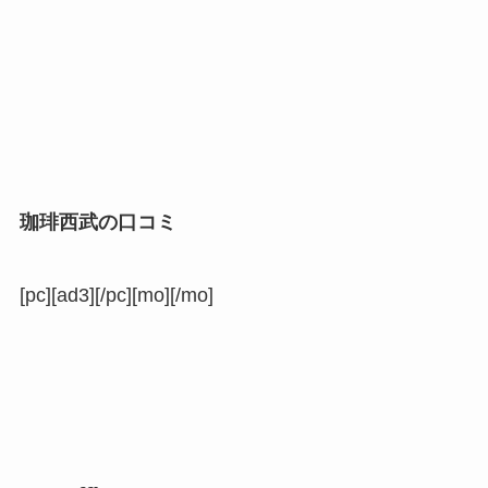
珈琲西武の口コミ
[pc][ad3][/pc][mo][/mo]