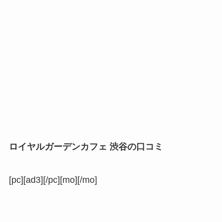
ロイヤルガーデンカフェ 渋谷の口コミ
[pc][ad3][/pc][mo][/mo]