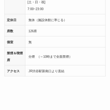
[土・日・祝]
7:00~23:00
定休日
無休（施設休館に準じる）
席数
126席
個室
無
禁煙＆喫煙
分煙 （～10時まで全面禁煙）
席
アクセス
JR渋谷駅新南口より直結