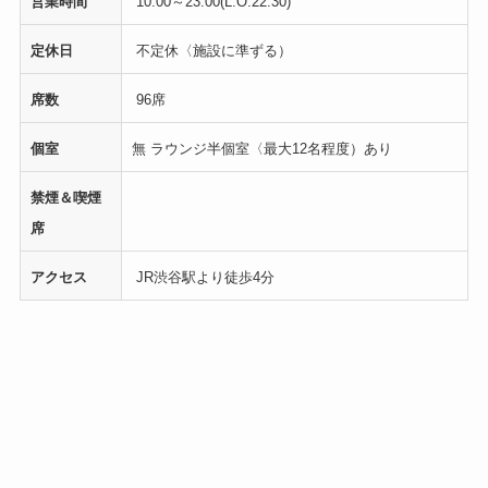
営業時間
10:00～23:00(L.O.22:30)
定休日
不定休〈施設に準ずる）
席数
96席
個室
無 ラウンジ半個室〈最大12名程度）あり
禁煙＆喫煙
席
アクセス
JR渋谷駅より徒歩4分