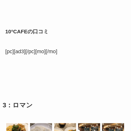
10°CAFEの口コミ
[pc][ad3][/pc][mo][/mo]
3：ロマン