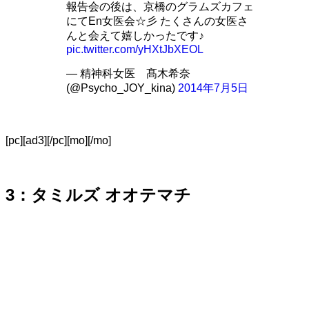
報告会の後は、京橋のグラムズカフェ
にてEn女医会☆彡 たくさんの女医さ
んと会えて嬉しかったです♪
pic.twitter.com/yHXtJbXEOL
— 精神科女医 髙木希奈
(@Psycho_JOY_kina)
2014年7月5日
[pc][ad3][/pc][mo][/mo]
3：タミルズ オオテマチ