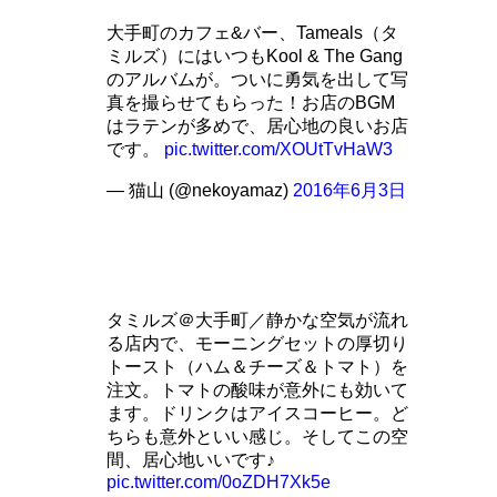
大手町のカフェ&バー、Tameals（タ
ミルズ）にはいつもKool & The Gang
のアルバムが。ついに勇気を出して写
真を撮らせてもらった！お店のBGM
はラテンが多めで、居心地の良いお店
です。
pic.twitter.com/XOUtTvHaW3
— 猫山 (@nekoyamaz)
2016年6月3日
タミルズ＠大手町／静かな空気が流れ
る店内で、モーニングセットの厚切り
トースト（ハム＆チーズ＆トマト）を
注文。トマトの酸味が意外にも効いて
ます。ドリンクはアイスコーヒー。ど
ちらも意外といい感じ。そしてこの空
間、居心地いいです♪
pic.twitter.com/0oZDH7Xk5e