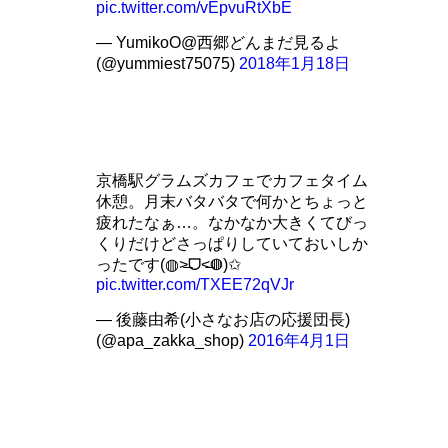
pic.twitter.com/vEpvuRtXbE
— YumikoO@西郷どんまだ見るよ
(@yummiest75075)
2018年1月18日
京橋駅グラムズカフェでカフェタイム
休憩。月末バタバタで何かとちょっと
疲れたなぁ…。なかなか大きくてびっ
くりだけどさっぱりしていておいしか
ったです(◍︎˃̶ᗜ˂̶◍︎)✩︎
pic.twitter.com/TXEE72qVJr
— 後藤由希(小さなお店の応援団長)
(@apa_zakka_shop)
2016年4月1日