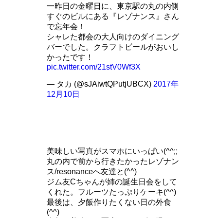
一昨日の金曜日に、東京駅の丸の内側
すぐのビルにある『レゾナンス』さん
で忘年会！
シャレた都会の大人向けのダイニング
バーでした。クラフトビールがおいし
かったです！
pic.twitter.com/21stV0Wf3X
— タカ (@sJAiwtQPutjUBCX)
2017年
12月10日
美味しい写真がスマホにいっぱい(^^;;
丸の内で前から行きたかったレゾナン
ス/resonanceへ友達と(^^)
ジム友Cちゃんが姉の誕生日会をして
くれた。フルーツたっぷりケーキ(^^)
最後は、夕飯作りたくない日の外食
(^^)