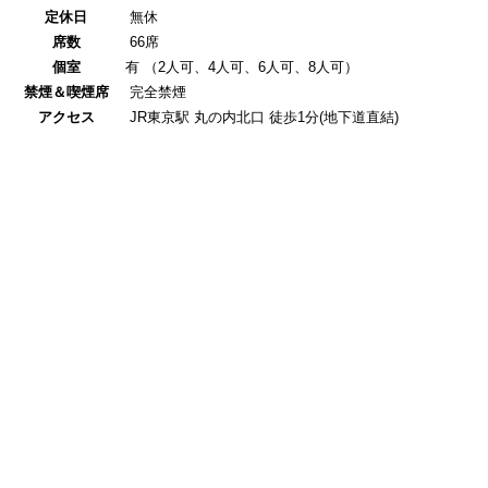
定休日
無休
席数
66席
個室
有 （2人可、4人可、6人可、8人可）
禁煙＆喫煙席
完全禁煙
アクセス
JR東京駅 丸の内北口 徒歩1分(地下道直結)