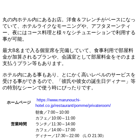
丸の内ホテル内にあるお店。洋食＆フレンチがベースになっ
ていて、ホテルライクなモーニングや、アフタヌーンティ
ー、夜にはコース料理と様々なシチュエーションで利用する
事が可能。
最大8名まで入る個室席を完備していて、食事利用で部屋料
金が加算されるプランや、会議室として部屋料金をそのまま
支払うプラン等もあります。
ホテル内にある事もあり、とにかく高いレベルのサービスを
受ける事ができるので、「彼氏や彼女の誕生日ディナー」等
の特別なシーンで使う時にぴったりです。
https://www.marunouchi-
ホームページ
hotel.co.jp/restaurant/pomme/privateroom/
朝食／7:00～10:00
カフェ／10:00～11:00
営業時間
ランチ／11:30～14:00
カフェ／14:00～17:00
ディナー／17:30～22:00 （L.O 21:30）