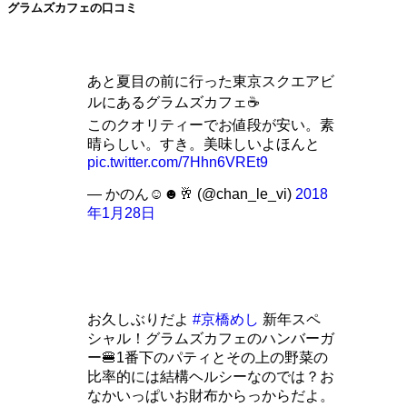
グラムズカフェの口コミ
あと夏目の前に行った東京スクエアビ
ルにあるグラムズカフェ☕
このクオリティーでお値段が安い。素
晴らしい。すき。美味しいよほんと
pic.twitter.com/7Hhn6VREt9
— かのん︎︎☺︎☻🥂 (@chan_le_vi)
2018
年1月28日
お久しぶりだよ
#京橋めし
新年スペ
シャル！グラムズカフェのハンバーガ
ー🍔1番下のパティとその上の野菜の
比率的には結構ヘルシーなのでは？お
なかいっぱいお財布からっからだよ。