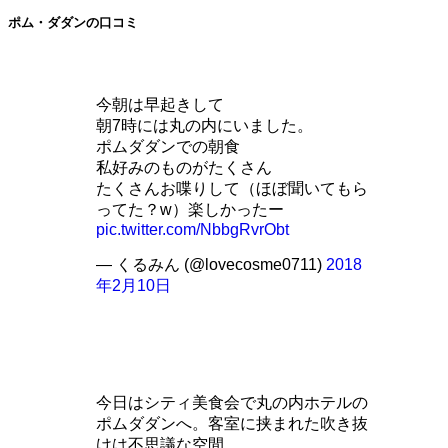
ポム・ダダンの口コミ
今朝は早起きして
朝7時には丸の内にいました。
ポムダダンでの朝食
私好みのものがたくさん
たくさんお喋りして（ほぼ聞いてもら
ってた？w）楽しかったー
pic.twitter.com/NbbgRvrObt
— くるみん (@lovecosme0711)
2018
年2月10日
今日はシティ美食会で丸の内ホテルの
ポムダダンへ。客室に挟まれた吹き抜
けは不思議な空間。