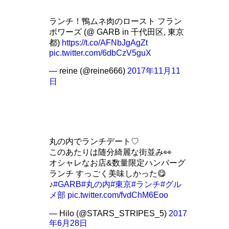
ランチ！鴨ムネ肉のロースト フラン
ボワーズ (@ GARB in 千代田区, 東京
都)
https://t.co/AFNbJgAgZt
pic.twitter.com/6dbCzV5guX
— reine (@reine666)
2017年11月11
日
丸の内でランチデート♡
このあたりは随分綺麗な街並み👀
オシャレなお店&数量限定ハンバーグ
ランチ すっごく美味しかった😋
♪
#GARB
#丸の内
#東京
#ランチ
#グル
メ部
pic.twitter.com/fvdChM6Eoo
— Hilo (@STARS_STRIPES_5)
2017
年6月28日