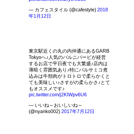
— カフェスタイル (@cafestyle)
2018
年1月12日
東京駅近くの丸の内仲通にあるGARB
Tokyoへ♪人気のバルニバービが経営
するお店で平日夜でも大繁盛♪店内は
薄暗く雰囲気あり♪特にバルサミコ煮
込みは牛頬肉がトロトロで柔らかくと
ても美味しい♪さすがの柔らかさ♪とて
もオススメです♪
pic.twitter.com/j2KlWpv6U6
— いいね～おいしいね～
(@nyanko002)
2017年7月12日