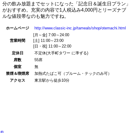
分の飲み放題までセットになった「記念日＆誕生日プラン」
がおすすめ。充実の内容で1人税込み4,000円とリーズナブ
ルな値段帯なのも魅力ですね。
ホームページ
http://www.classic-inc.jp/tameals/shop/otemachi.html
[月～金] 7:00～24:00
営業時間
[土] 11:00～23:00
[日・祝] 11:00～22:00
定休日
不定休(大手町タワー に準ずる)
席数
55席
個室
無
禁煙＆喫煙席
加熱式たばこ可（プルーム・テックのみ可）
アクセス
東京駅から徒歩10分