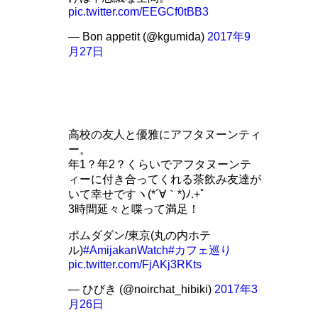
pic.twitter.com/EEGCf0tBB3
— Bon appetit (@kgumida)
2017年9
月27日
高校の友人と優雅にアフタヌーンティ
ー。
年1？年2？くらいでアフタヌーンテ
ィーに付き合ってくれる茶飲み友達が
いて幸せですヽ(*´∀｀*)ﾉ.+ﾟ
3時間延々と喋って満足！
ポムダダン/東京(丸の内ホテ
ル)
#AmijakanWatch
#カフェ巡り
pic.twitter.com/FjAKj3RKts
— ひびき (@noirchat_hibiki)
2017年3
月26日