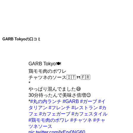
GARB Tokyoの口コミ
GARB Tokyo🍽
鶏モモ肉のポワレ
チャツネのソース🇮🇹🍴🇫🇷
*
やっぱり混んでました😅
30分待ったんで美味さ倍増😉
*
#丸の内ランチ
#GARB
#ガーブ
#イ
タリアン
#フレンチ
#レストラン
#カ
フェ
#カフェガーブ
#カフェスタイル
#鶏モモ肉のポワレ
#チャツネ
#チャ
ツネソース
pic.twitter.com/IxEry0NG60