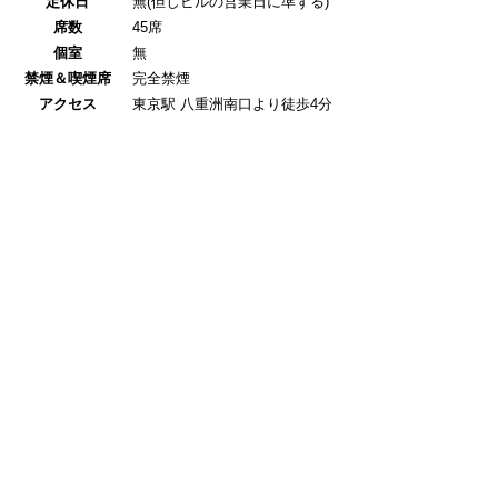
定休日
無(但しビルの営業日に準ずる)
席数
45席
個室
無
禁煙＆喫煙席
完全禁煙
アクセス
東京駅 八重洲南口より徒歩4分