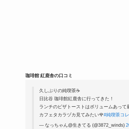
珈琲館 紅鹿舎の口コミ
久しぶりの純喫茶☕
日比谷 珈琲館紅鹿舎に行ってきた！
ランチのピザトーストはボリュームあって最
カフェタカラヅカ見てみたい🌹
#純喫茶コ
— なっちゃん@生きてる (@3872_winds)