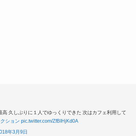
高 久しぶりに１人でゆっくりできた 次はカフェ利用して
レクション
pic.twitter.com/ZfBIHjKd0A
2018年3月9日