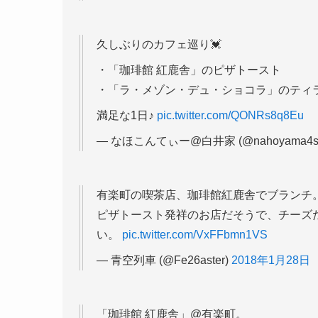
久しぶりのカフェ巡り💓
・「珈琲館 紅鹿舎」のピザトースト
・「ラ・メゾン・デュ・ショコラ」のティ
満足な1日♪
pic.twitter.com/QONRs8q8Eu
— なほこんてぃー@白井家 (@nahoyama4s
有楽町の喫茶店、珈琲館紅鹿舎でブランチ
ピザトースト発祥のお店だそうで、チーズ
い。
pic.twitter.com/VxFFbmn1VS
— 青空列車 (@Fe26aster)
2018年1月28日
「珈琲館 紅鹿舎」@有楽町。